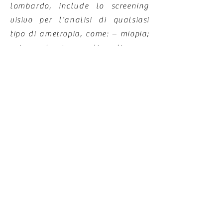
lombardo, include lo screening
visivo per l’analisi di qualsiasi
tipo di ametropia, come: – miopia;
– ipermetropia; – astigmatismo; –
presbiopia. Tale valutazione
consente di capire se è necessario
procedere alla realizzazione di
occhiali monofocali oppure
multifocali.